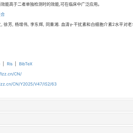
的诊断效能高于二者单独检测时的效能,可在临床中广泛应用。
联合
姚文, 徐芳, 杨增伟, 李东辉, 同重湘. 血清γ-干扰素和白细胞介素2水平对
e
|
Ris
|
BibTeX
flzz.cn/CN/
flzz.cn/CN/Y2025/V47/IS2/63