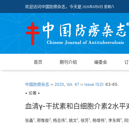
欢迎访问中国防痨杂志，今天是
2026年8月8日 星期六
首页
期刊介绍
编委会
订
中国防痨杂志
››
2025
,
Vol. 47
››
Issue (S2)
: 63-65.
• 论著 •
血清γ-干扰素和白细胞介素2水
1
2
1
1
1
1
1
张鑫
, 邢惟俊
, 杨志伟
, 姚文
, 徐芳
, 杨增伟
, 李东辉
, 