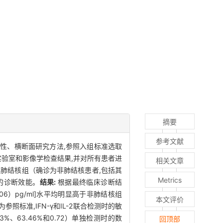
摘要
参考文献
性、横断面研究方法,参照入组标准选取
实验室和影像学检查结果,并对所有患者进
相关文章
非肺结核组（确诊为非肺结核患者,包括其
Metrics
核的诊断效能。
结果:
根据最终临床诊断结
±5.06）pg/ml]水平均明显高于非肺结核组
本文评价
参照标准,IFN-γ和IL-2联合检测时的敏
.23%、63.46%和0.72）单独检测时的数
回顶部