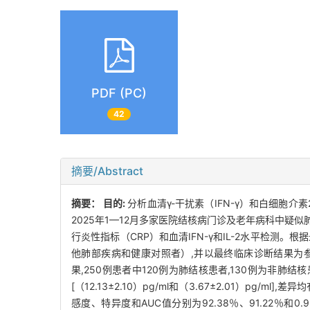
PDF (PC)
42
摘要/Abstract
摘要：
目的:
分析血清γ-干扰素（IFN-γ）和白细胞介
2025年1—12月多家医院结核病门诊及老年病科中疑
行炎性指标（CRP）和血清IFN-γ和IL-2水平检
他肺部疾病和健康对照者）,并以最终临床诊断结果为参照
果,250例患者中120例为肺结核患者,130例为非肺结核患者。
[（12.13±2.10）pg/ml和（3.67±2.01）pg/ml]
感度、特异度和AUC值分别为92.38％、91.22％和0.93