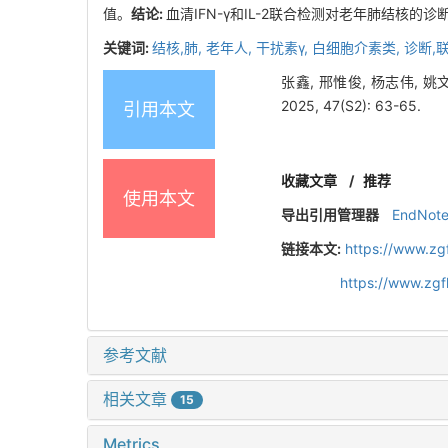
值。
结论:
血清IFN-γ和IL-2联合检测对老年肺结核
关键词:
结核,肺,
老年人,
干扰素γ,
白细胞介素类,
诊断,
张鑫, 邢惟俊, 杨志伟, 
2025, 47(S2): 63-65.
引用本文
收藏文章
/
推荐
使用本文
导出引用管理器
EndNot
链接本文:
https://www.zg
https://www.zg
参考文献
相关文章
15
Metrics