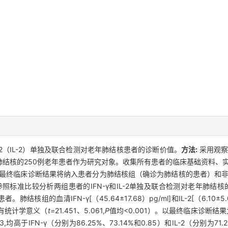
素2（IL-2）单独及联合检测对老年肺结核患者的诊断价值。
方法:
采用观察
似肺结核的250例老年患者作为研究对象。收集所有患者的临床基础资料、
测。根据最终临床诊断结果将纳入患者分为肺结核组（确诊为肺结核的患者）和
标准比较分析两组患者的IFN-γ和IL-2单独及联合检测对老年肺结
肺结核组的血清IFN-γ[（45.64±17.68）pg/ml]和IL-2[（6.10
,差异均有统计学意义（
t=
21.451、5.061,
P
值均<0.001）。以最终临床诊断结果为
,均高于IFN-γ（分别为86.25%、73.14%和0.85）和IL-2（分别为71