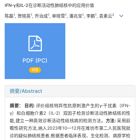
IFN-γ和IL-2在诊断活动性肺结核中的应用价值
1
1
1
1
1
1
2
陈磊
, 贺晓英
, 乔治成
, 单晓雪
, 潘兆宝
, 李鹏
, 袁素云
PDF (PC)
115
摘要/Abstract
摘要：
目的:
评价结核特异性抗原刺激产生的γ-干扰素（IFN-
γ）和白细胞介素2（IL-2）双因子检测诊断活动性肺结核的性
能,建立一种高效诊断活动性结核病的检测方法。
方法:
采用前
瞻性研究方法,纳入2023年10—12月在潍坊市第二人民医院就
诊的疑似肺结核患者,根据患者临床表现、生化检测、病原学检