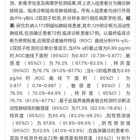
测、影像学信息及病理学检测结果,将上述入组患者分为确诊肺
结核组、临床诊断组和非肺结核组。所有入组患者均进行外周
血IFN-γ和IL-2双因子检测,并对样本进行相应病原学检测。
结
果:
研究共纳入172例疑似肺结核患者,其中,129例诊断为活动性
肺结核,包括确诊患者72例,临床诊断患者57例。以最终临床诊
断为参照标准,应用受试者操作特征（ROC）曲线分析IFN-γ/IL-
2双因子检测的诊断价值显示,当IFN-γ的截止值为6.89 pg/ml
时,ROC曲线下面积（95%
CI
）为0.807（0.736~0.877）,敏
感度（95%
CI
）为76.2%（67.7%~83.0%）,特异度
（95%
CI
）为76.7%（61.0%~87.7%）;当IL-2的临界值为3.85
pg/ml时,ROC曲线下面积（95%
CI
）为
0.817（0.74~0.887）,敏感度（95%
CI
）为
78.3%（70.0%~84.9%）,特异度（95%
CI
）为
76.7%（61.0%~87.7%）;基于此临界值两者联合检测时诊断活
动性肺结核的敏感度（95%
CI
）为71.3%（62.5%~78.8%））,
特异度（95%
CI
）为95.4%（83.0%~99.2%）,阳性预测值
（95%
CI
）为97.8%（91.8%~99.6%）,阴性预测值
（95%
CI
）为52.6%（41.0%~63.9%）;在临床确诊的患者中,
双因子检测共检出72例,敏感度和特异度（95%
CI
）分别为