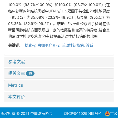
100.0%（93.7%~100.0%）和100.0%（93.7%~100.0%）;在
临床诊断的肺结核患者中,IFN-γ/IL-2双因子共检出20例,敏感度
（95%
CI
）为35.08%（23.2%~48.9%）,特异度（95%
CI
）为
95.35%（82.9%~99.2%）。
结论:
IFN-γ/IL-2双因子检测在诊
断菌阴肺结核方面表现出一定的敏感性和较高的特异度,结合其
他病原学检测技术,能够有效提高活动性结核病的检出率。
关键词:
干扰素-γ,
白细胞介素-2,
活动性结核病,
诊断
参考文献
相关文章
15
Metrics
本文评价
版权所有 © 2021 中国防痨协会
京ICP备11029069号-1
京公