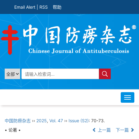
Email Alert
|
RSS
帮助
Toggl
navig
中国防痨杂志
››
2025
,
Vol. 47
››
Issue (S2)
: 70-73.
• 论著 •
上一篇
下一篇