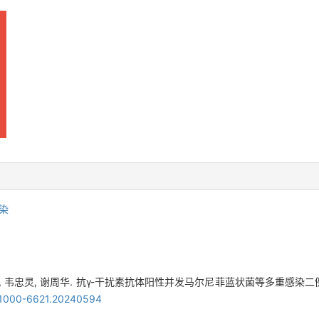
染
, 韦忠灵, 谢周华. 抗γ-干扰素抗体阳性并发马尔尼菲蓝状菌等多重感染二例[J]. 中
sn.1000-6621.20240594