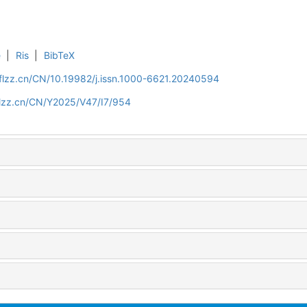
e
|
Ris
|
BibTeX
flzz.cn/CN/10.19982/j.issn.1000-6621.20240594
flzz.cn/CN/Y2025/V47/I7/954