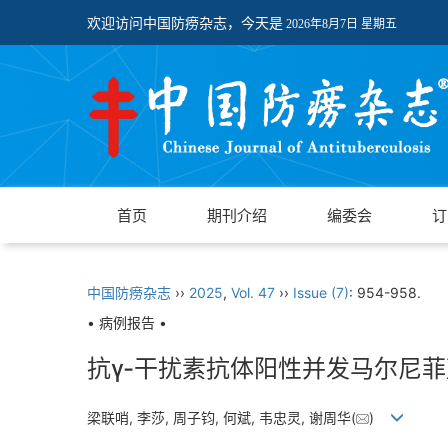
欢迎访问中国防痨杂志，今天是
2026年8月7日 星期五
首页
期刊介绍
编委会
订
中国防痨杂志
››
2025
,
Vol. 47
››
Issue (7)
: 954-958.
• 病例报告 •
抗γ-干扰素抗体阳性并发马尔尼
梁联哨, 李莎, 周子钧, 何斌, 韦忠灵, 谢周华(
)