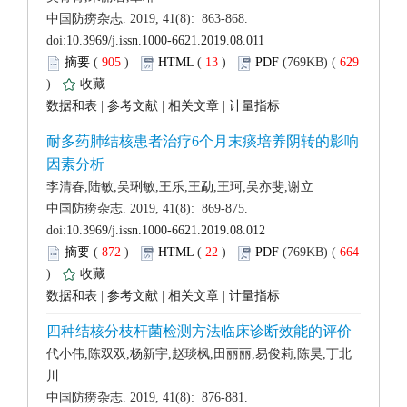
 中国防痨杂志. 2019, 41(8): 863-868.
 (
 )
 13
)
 629
)
 |
 |
 |
 中国防痨杂志. 2019, 41(8): 869-875.
 (
 )
 22
)
 664
)
 |
 |
 |
 中国防痨杂志. 2019, 41(8): 876-881.