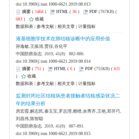
 (
 )
 36
)
 683
)
 |
 |
 |
 中国防痨杂志. 2019, 41(8): 882-886.
 (
 )
 6
)
 611
)
 |
 |
 |
 中国防痨杂志. 2019, 41(8): 887-891.