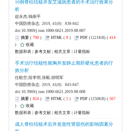
 中国防痨杂志. 2019, 41(8): 838-842.
 (
 )
 8
)
 414
)
 |
 |
 |
 中国防痨杂志. 2019, 41(8): 843-847.
 (
 )
 5
)
 567
)
 |
 |
 |