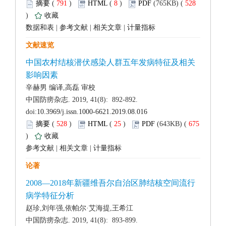
 (
 )
 8
)
 528
)
 |
 |
 |
 中国防痨杂志. 2019, 41(8): 892-892.
 (
 )
 25
)
 675
)
 |
 |
 中国防痨杂志. 2019, 41(8): 893-899.