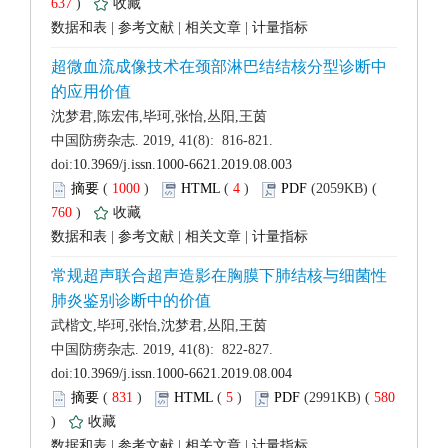
 637
)
 |
 |
 |
 中国防痨杂志. 2019, 41(8): 816-821.
 (
 )
 4
)
 760
)
 |
 |
 |
 中国防痨杂志. 2019, 41(8): 822-827.
 (
 )
 5
)
 580
)
 |
 |
 |