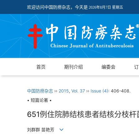
欢迎访问中国防痨杂志，今天是
2026年8月7日 星期五
首页
期刊介绍
编委会
订
中国防痨杂志
››
2015
,
Vol. 37
››
Issue (4)
: 406-408.
• 短篇论著 •
651例住院肺结核患者结核分枝
刘群群 苗艳芳