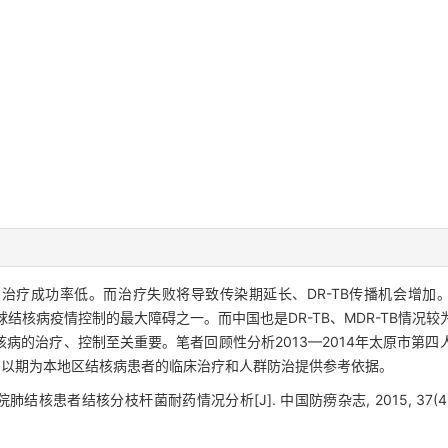
，治疗成功率低。而治疗失败将导致传染期延长、DR-TB传播机会增加。D
全球结核病疫情控制的最大障碍之一。而中国也是DR-TB、MDR-TB情
病的治疗、控制至关重要。笔者回顾性分析2013—2014年太原市第
，以期为本地区结核病患者的临床治疗和人群防治提供参考依据。
肺结核患者结核分枝杆菌耐药情况分析[J]. 中国防痨杂志, 2015, 37(4): 