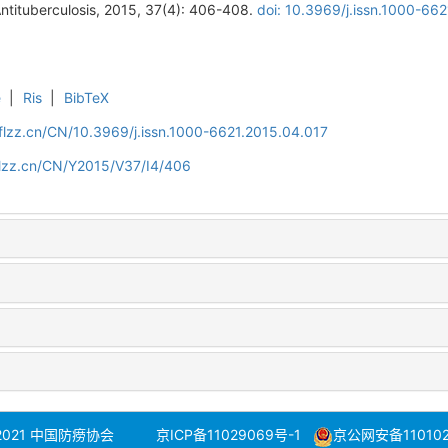
 Antituberculosis, 2015, 37(4): 406-408.
doi: 10.3969/j.issn.1000-66
e
|
Ris
|
BibTeX
flzz.cn/CN/10.3969/j.issn.1000-6621.2015.04.017
flzz.cn/CN/Y2015/V37/I4/406
 2021 中国防痨协会
京ICP备11029069号-1
京公网安备110102